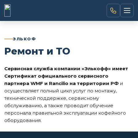
Каталог товаров
→
ЭЛЬКОФ
Ремонт и ТО
О компании
→
Сервисная служба компании «Элькофф» имеет
Доставка и оплата
→
Сертификат официального сервисного
партнера WMF и Rancilio на территории РФ
и
Кредит
→
осуществляет полный цикл услуг по монтажу,
технической поддержке, сервисному
Аренда
→
обслуживанию, а также проводит обучение
персонала правильной эксплуатации кофейного
оборудования.
Услуги
→