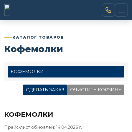
Каталог товаров
→
КАТАЛОГ ТОВАРОВ
Кофемолки
О компании
→
Доставка и оплата
→
КОФЕМОЛКИ
Кредит
→
СДЕЛАТЬ ЗАКАЗ
ОЧИСТИТЬ КОРЗИНУ
Аренда
→
КОФЕМОЛКИ
Услуги
→
Прайс-лист обновлен: 14.04.2026 г.